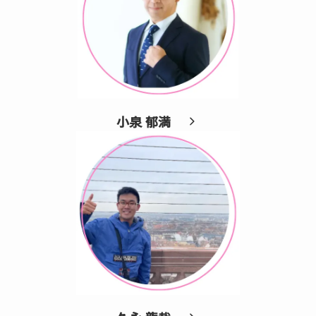
小泉 郁満