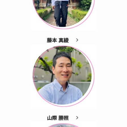
藤本 真綾
山際 勝照