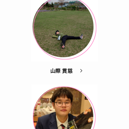
山際 貫慈