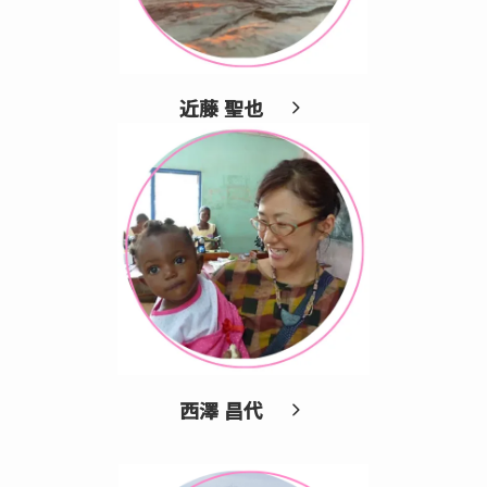
近藤 聖也
西澤 昌代