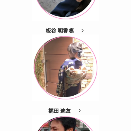
板谷 明香凛
梶田 迪友