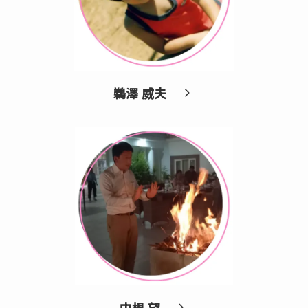
鵜澤 威夫
中根 望