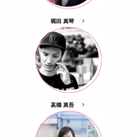
梶田 真琴
髙橋 真吾