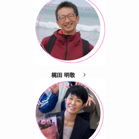
梶田 明敬