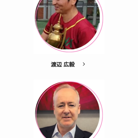
渡辺 広毅