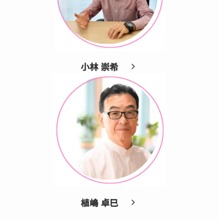
小林 崇希
植嶋 卓巳