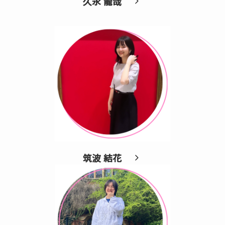
久永 龍哉
筑波 結花