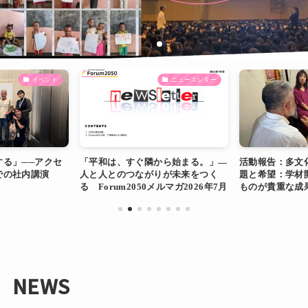
イベント
ニュースレター
する」──アクセ
「平和は、すぐ隣から始まる。」―
活動報告：多文
での社内講演
人と人とのつながりが未来をつく
題と希望：学材
る Forum2050メルマガ2026年7月
ものが貴重な成
号
NEWS