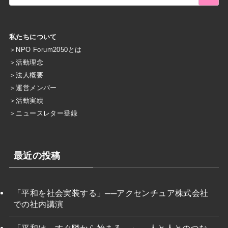
私たちについて
＞
NPO Forum2050とは
＞
活動理念
＞
法人概要
＞
運営メンバー
＞
活動実績
＞
ニュースレター登録
最近の投稿
「平和を社会実装する」──アクセンチュア株式会社
での社内講演
「平和は、すぐ隣から始まる。」― 人と人とのつな