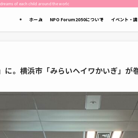
child around the world shape the future of humanity.］
ホーム
NPO Forum2050について
イベント・講
」に。横浜市「みらいヘイワかいぎ」が