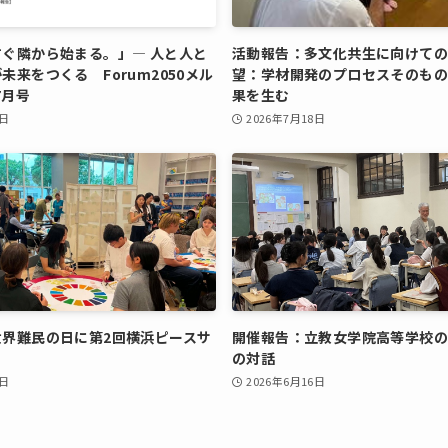
ぐ隣から始まる。」― 人と人と
活動報告：多文化共生に向けて
未来をつくる Forum2050メル
望：学材開発のプロセスそのもの
7月号
果を生む
5日
2026年7月18日
世界難民の日に第2回横浜ピースサ
開催報告：立教女学院高等学校の
の対話
0日
2026年6月16日