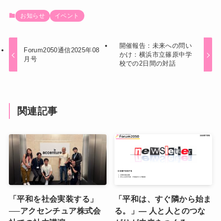
お知らせ
イベント
開催報告：未来への問い
Forum2050通信2025年08
かけ：横浜市立篠原中学
月号
校での2日間の対話
関連記事
「平和を社会実装する」
「平和は、すぐ隣から始ま
──アクセンチュア株式会
る。」― 人と人とのつな