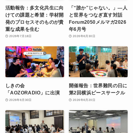
活動報告：多文化共生に向
「“誰か”じゃない。」―人
けての課題と希望：学材開
と世界をつなぎ直す対話
発のプロセスそのものが貴
Forum2050メルマガ2026
重な成果を生む
年6月号
2026年7月18日
2026年6月30日
しきの会
開催報告：世界難民の日に
「AOZORADIO」に出演
第2回横浜ピースサークル
2026年6月30日
2026年6月20日