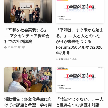
「平和を社会実装する」
「平和は、すぐ隣から始ま
──アクセンチュア株式会
る。」― 人と人とのつな
社での社内講演
がりが未来をつくる
Forum2050メルマガ2026
2026年7月29日
年7月号
2026年7月25日
活動報告：多文化共生に向
「“誰か”じゃない。」―人
けての課題と希望：学材開
と世界をつなぎ直す対話