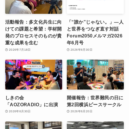
活動報告：多文化共生に向
「“誰か”じゃない。」―人
けての課題と希望：学材開
と世界をつなぎ直す対話
発のプロセスそのものが貴
Forum2050メルマガ2026
重な成果を生む
年6月号
2026年7月18日
2026年6月30日
しきの会
開催報告：世界難民の日に
「AOZORADIO」に出演
第2回横浜ピースサークル
2026年6月30日
2026年6月20日